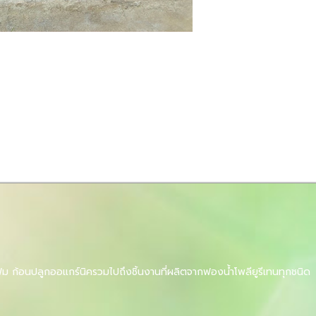
ม ก้อนปลูกออแกร์นิครวมไปถึงชิ้นงานที่ผลิตจากฟองน้ำโพลียูรีเทนทุกชนิด